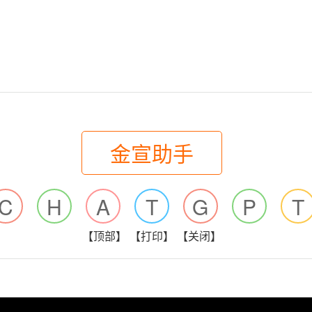
金宣助手
C
H
A
T
G
P
T
【顶部】
【打印】
【关闭】