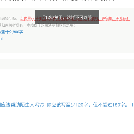
F12被禁用，达咩不可以哦
乱码等问题，
点这里>>使用AI金宣助手高级版(Super)，更聪明、更完整、无乱码！
益归原著者所有，本站仅作效果演示和欣赏之用；
些什么800字
ml
应该帮助陌生人吗?》你应该写至少120字，但不超过180字。 