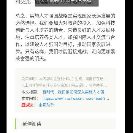
和交流，搭建国际化的人才培养平台。
总之，实施人才强国战略是实现国家长远发展的
必然选择。我们要加大对教育的投入，加强科技
创新与人才培养的结合，营造良好的人才发展环
境，注重培养各类人才，加强国际人才交流与合
作，以建设人才强国为目标，推动国家发展进
步。只有这样，我们才能迎接挑战，走向更加繁
荣富强的明天。
免责声明：本内容由金宣创作助手生成，可能存在逻辑不清、乱码等问题，
以上内容除特别注明外均来源于网友提问、金宣助手回答，权益归原著者所有，本站仅作效果演示和欣赏之用；
本文标题：
新时代，我们该如何深入实施人才强国战略？
本文网址：
https://www.nhwlfw.com/news-read-3965.html
直通道：
金宣助手
延伸阅读