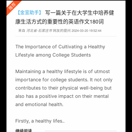
推荐
写一篇关于在大学生中培养健
【金宣助手】
康生活方式的重要性的英语作文180词
来自
河北省-石家庄市
网友的提问 2024-03-20 19:52:44
The Importance of Cultivating a Healthy
Lifestyle among College Students
Maintaining a healthy lifestyle is of utmost
importance for college students. It not only
contributes to their physical well-being but
also has a positive impact on their mental
and emotional health.
Firstly, a healthy lifes..
继续阅读