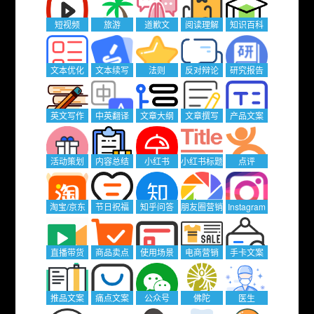
短视频
旅游
道歉文
阅读理解
知识百科
文本优化
文本续写
法则
反对辩论
研究报告
英文写作
中英翻译
文章大纲
文章撰写
产品文案
活动策划
内容总结
小红书
小红书标题
点评
淘宝/京东
节日祝福
知乎问答
朋友圈营销
Instagram
直播带货
商品卖点
使用场景
电商营销
手卡文案
推品文案
痛点文案
公众号
佛陀
医生