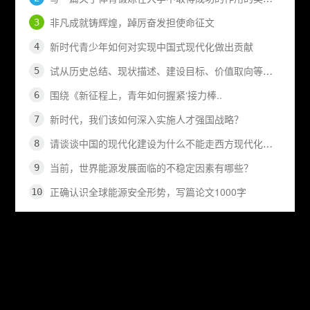
非凡成就铸辉煌，踔厉奋发担使命征文
新时代青少年如何对实现中国式现代化做出贡献
试从历史总结、现状描述、建设目标、价值取向等方面..
围绕《新征程上，青年如何握紧‘接力棒..
新时代，我们该如何深入实施人才强国战略？
请谈谈中国的现代化建设为什么不能走西方现代化的老..
当前，世界能源发展面临的不稳定因素有哪些？
正确认识全球能源安全形势，写篇论文1000字