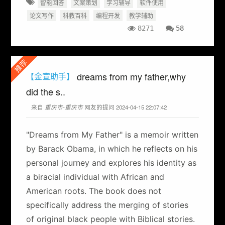
智能回答
文案策划
学习辅导
软件使用
论文写作
科教百科
编程开发
教学辅助
8271
58
推荐
dreams from my father,why
【金宣助手】
did the s..
来自
重庆市-重庆市
网友的提问 2024-04-15 22:07:42
"Dreams from My Father" is a memoir written
by Barack Obama, in which he reflects on his
personal journey and explores his identity as
a biracial individual with African and
American roots. The book does not
specifically address the merging of stories
of original black people with Biblical stories.