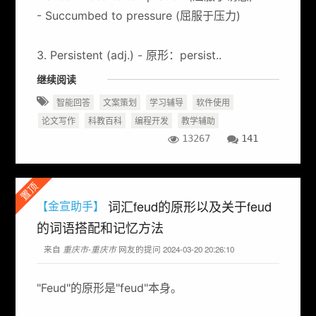
- Succumbed to pressure (屈服于压力)
3. Persistent (adj.) - 原形：persist..
继续阅读
智能回答
文案策划
学习辅导
软件使用
论文写作
科教百科
编程开发
教学辅助
13267
141
置顶
词汇feud的原形以及关于feud
【金宣助手】
的词语搭配和记忆方法
来自
重庆市-重庆市
网友的提问 2024-03-20 20:26:10
"Feud"的原形是"feud"本身。