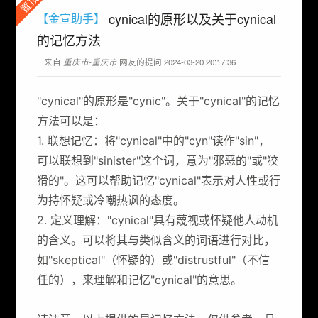
置顶
cynical的原形以及关于cynical
【金宣助手】
的记忆方法
来自
重庆市-重庆市
网友的提问 2024-03-20 20:17:36
"cynical"的原形是"cynic"。关于"cynical"的记忆
方法可以是：
1. 联想记忆：将"cynical"中的"cyn"读作"sin"，
可以联想到"sinister"这个词，意为"邪恶的"或"狡
猾的"。这可以帮助记忆"cynical"表示对人性或行
为持怀疑或冷嘲热讽的态度。
2. 定义理解："cynical"具有蔑视或怀疑他人动机
的含义。可以将其与类似含义的词语进行对比，
如"skeptical"（怀疑的）或"distrustful"（不信
任的），来理解和记忆"cynical"的意思。