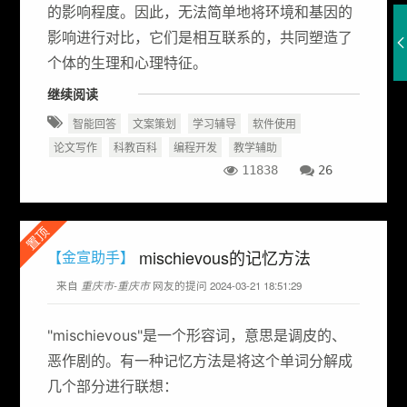
的影响程度。因此，无法简单地将环境和基因的
影响进行对比，它们是相互联系的，共同塑造了
个体的生理和心理特征。
继续阅读
智能回答
文案策划
学习辅导
软件使用
论文写作
科教百科
编程开发
教学辅助
11838
26
置顶
mischievous的记忆方法
【金宣助手】
来自
重庆市-重庆市
网友的提问 2024-03-21 18:51:29
"mischievous"是一个形容词，意思是调皮的、
恶作剧的。有一种记忆方法是将这个单词分解成
几个部分进行联想：