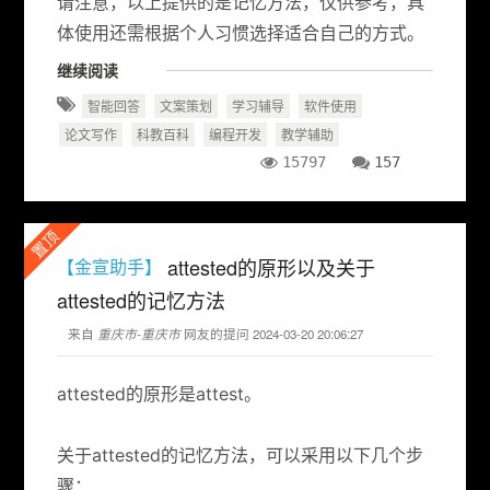
请注意，以上提供的是记忆方法，仅供参考，具
体使用还需根据个人习惯选择适合自己的方式。
继续阅读
智能回答
文案策划
学习辅导
软件使用
论文写作
科教百科
编程开发
教学辅助
15797
157
置顶
attested的原形以及关于
【金宣助手】
attested的记忆方法
来自
重庆市-重庆市
网友的提问 2024-03-20 20:06:27
attested的原形是attest。
关于attested的记忆方法，可以采用以下几个步
骤：