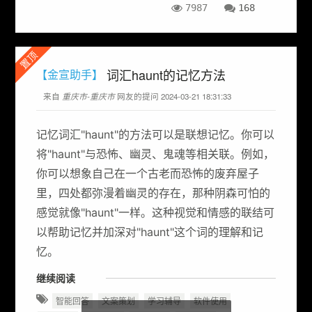
7987
168
置顶
词汇haunt的记忆方法
【金宣助手】
来自
重庆市-重庆市
网友的提问 2024-03-21 18:31:33
记忆词汇"haunt"的方法可以是联想记忆。你可以
将"haunt"与恐怖、幽灵、鬼魂等相关联。例如，
你可以想象自己在一个古老而恐怖的废弃屋子
里，四处都弥漫着幽灵的存在，那种阴森可怕的
感觉就像"haunt"一样。这种视觉和情感的联结可
以帮助记忆并加深对"haunt"这个词的理解和记
忆。
继续阅读
智能回答
文案策划
学习辅导
软件使用