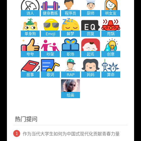
诗人
健身教练
程序员
厨师
哄女友
单身狗
Emoji
解梦
回复
甩锅
夸夸
吵架
职场
起名
创意
故事
歌词
RAP
妈妈
算命
绘画
热门提问
作为当代大学生如何为中国式现代化贡献青春力量