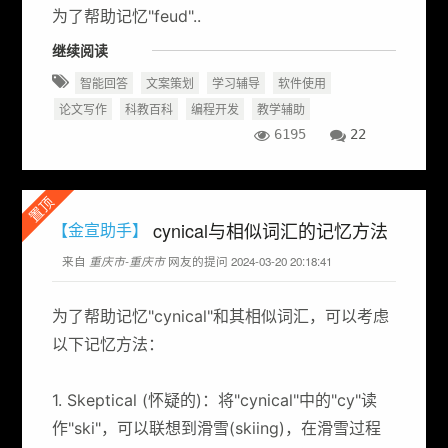
为了帮助记忆"feud"..
继续阅读
智能回答
文案策划
学习辅导
软件使用
论文写作
科教百科
编程开发
教学辅助
6195
22
置顶
cynical与相似词汇的记忆方法
【金宣助手】
来自
重庆市-重庆市
网友的提问 2024-03-20 20:18:41
为了帮助记忆"cynical"和其相似词汇，可以考虑
以下记忆方法：
1. Skeptical (怀疑的)：将"cynical"中的"cy"读
作"ski"，可以联想到滑雪(skiing)，在滑雪过程