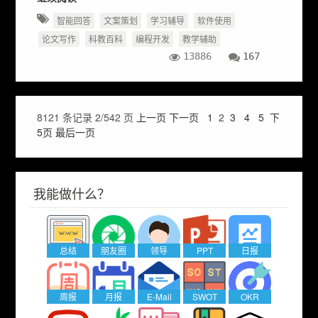
智能回答
文案策划
学习辅导
软件使用
论文写作
科教百科
编程开发
教学辅助
13886
167
8121 条记录 2/542 页
上一页
下一页
1
2
3
4
5
下
5页
最后一页
我能做什么？
总结
朋友圈
领导
PPT
日报
周报
月报
E-Mail
SWOT
OKR